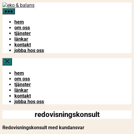
Hoppa
eko
till
&
innehåll
balans
hem
om oss
tjänster
länkar
kontakt
jobba hos oss
hem
om oss
tjänster
länkar
kontakt
jobba hos oss
redovisningskonsult
Redovisningskonsult med kundansvar